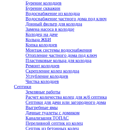
Бурение колодцев
Бурение скважин
Водоснабжение из колодца
Водоснабжение частного дома под ключ
Донный фильтр для колодца
Замена насоса в колодце
Колодец на даче
Кольца ЖБИ
Копка колодцев
Монтаж системы водоснабжения
Отопление частного дома под ключ
Пластиковые кольца для колодца
Ремонт колодцев
Скрепление колец колодца
Углубление колодцев
Чистка колодцев
Септики
Земляные работы
Расчет количества колец для ж/б септика
Септики для дачи или загородного дома
Выгребные ямы
Дачные туалеты с домиком
Канализация ТОПАС
Переливной септик из колец
Септик из бетонных колец