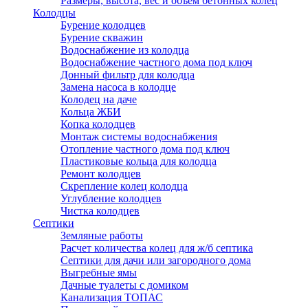
Размеры, высота, вес и объем бетонных колец
Колодцы
Бурение колодцев
Бурение скважин
Водоснабжение из колодца
Водоснабжение частного дома под ключ
Донный фильтр для колодца
Замена насоса в колодце
Колодец на даче
Кольца ЖБИ
Копка колодцев
Монтаж системы водоснабжения
Отопление частного дома под ключ
Пластиковые кольца для колодца
Ремонт колодцев
Скрепление колец колодца
Углубление колодцев
Чистка колодцев
Септики
Земляные работы
Расчет количества колец для ж/б септика
Септики для дачи или загородного дома
Выгребные ямы
Дачные туалеты с домиком
Канализация ТОПАС