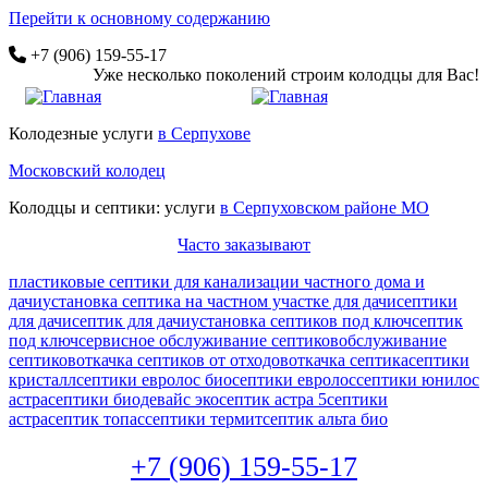
Перейти к основному содержанию
+7 (906) 159-55-17
Уже несколько поколений строим колодцы для Вас!
Колодезные услуги
в Серпухове
Московский колодец
Колодцы и септики: услуги
в Серпуховском районе МО
Часто заказывают
пластиковые септики для канализации частного дома и
дачи
установка септика на частном участке для дачи
септики
для дачи
септик для дачи
установка септиков под ключ
септик
под ключ
сервисное обслуживание септиков
обслуживание
септиков
откачка септиков от отходов
откачка септика
септики
кристалл
септики евролос био
септики евролос
септики юнилос
астра
септики биодевайс эко
септик астра 5
септики
астра
септик топас
септики термит
септик альта био
+7 (906) 159-55-17