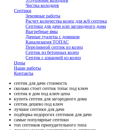
Углубление колодцев
Чистка колодцев
Септики
Земляные работы
Расчет количества колец для ж/б септика
Септики для дачи или загородного дома
Выгребные ямы
Дачные туалеты с домиком
Канализация ТОПАС
Переливной септик из колец
Септик из бетонных колец
Септик с аэрацией из колец
Цены
Наши работы
Контакты
септик для дачи стоимость
сколько стоит септик топас под ключ
септик в дом под ключ цена
купить септик для загородного дома
септик дешево под ключ
лучшие септики для дачи
подборка недорогих септиков для дачи
самые популярные септики
топ септиков принудительного типа